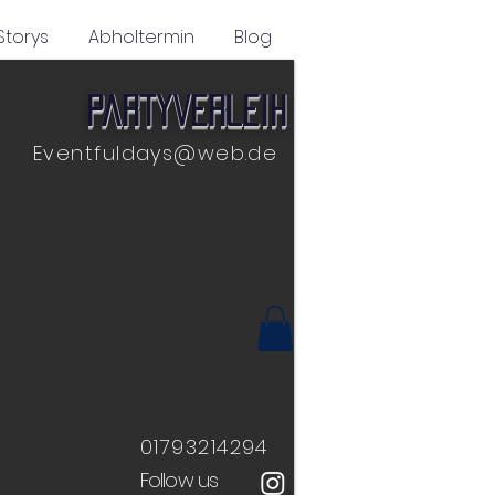
Storys
Abholtermin
Blog
Partyverleih
Eventfuldays@web.de
01793214294
Follow us