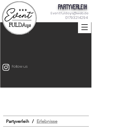
Partyverleih
Eventfuldays@web.de
01793214294
Dekoration
Follow us
Unterhaltung
Mietmöbel
Eventtechnik
START
Drinks & Food
Bar
Schilder
Tischdeko
Dekoration
Zeltverleih
Partyverleih
/
Erlebnisse