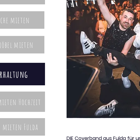
sche mieten
öbel mieten
rhaltung
mieten Hochzeit
n mieten Fulda
DIE Coverband aus Fulda für u