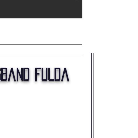
ttechnik
Schilder
Zeltverleih
sband fulda