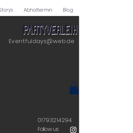
Storys
Abholtermin
Blog
Partyverleih
Eventfuldays@web.de
01793214294
Follow us