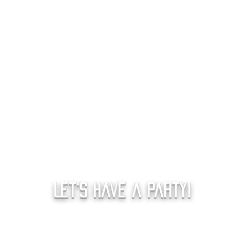
Pers. Haftende Gesellschafterin
Besonders & Anders GmbH
Geschäftsführerin:
Beatrice Haller
Amtsgericht Fulda, HRB 7993
Let's have a Party!