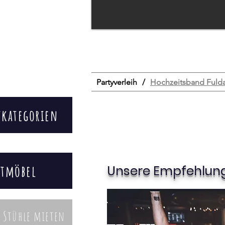
START
Mietmöbel
Unterhaltung
Partyverleih
/
Hochzeitsband Fuld
tkategorien
etmöbel
Unsere Empfehlung
d Stühle mieten