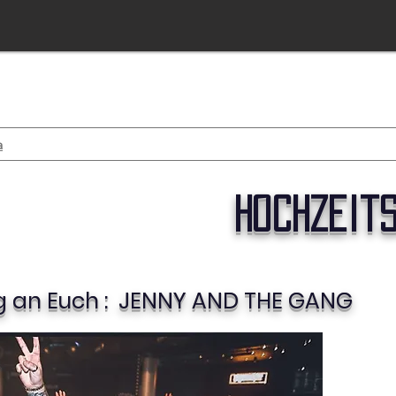
Tischdeko
Drinks & Food
Even
Dekoration
Bar
a
hochzeit
 an Euch : JENNY AND THE GANG