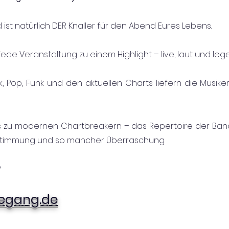
st natürlich DER Knaller für den Abend Eures Lebens.
de Veranstaltung zu einem Highlight – live, laut und
leg
k, Pop, Funk und den aktuellen Charts liefern die Musik
s zu modernen Chartbreakern – das Repertoire der Band 
zstimmung und so mancher Überraschung.
?
hegang.de