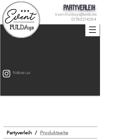
Partyverleih
Eventfuldays@web.de
01793214294
Dekoration
Follow us
Unterhaltung
Mietmöbel
Eventtechnik
START
Drinks & Food
Bar
Schilder
Tischdeko
Dekoration
Zeltverleih
Partyverleih
/
Produktseite