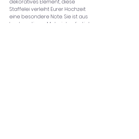
dekoratives Element, diese
Staffelei verleiht Eurer Hochzeit
eine besondere Note. Sie ist aus
hochwertigem Material gefertigt
und kann ganz nach Euren
Wünschen gestaltet werden.
Mietet unsere Staffelei, um Eurer
Hochzeit eine persönliche und
einzigartige Atmosphäre zu
verleihen.
Die Staffelei bieten wir auch mit
unterschiedlichen Schildern an.
Die aktuellen Mietbedingungen
findet Ihr unter der Kategorie
"Ausleihen".