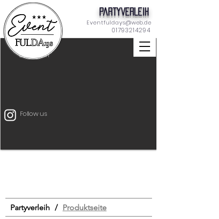
Partyverleih
Eventfuldays@web.de
01793214294
Dekoration
Follow us
Unterhaltung
Mietmöbel
Eventtechnik
START
Drinks & Food
Bar
Schilder
Tischdeko
Dekoration
Zeltverleih
Partyverleih
/
Produktseite