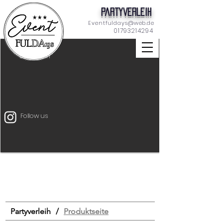
Partyverleih
Eventfuldays@web.de
01793214294
Dekoration
Follow us
Unterhaltung
Mietmöbel
Eventtechnik
START
Drinks & Food
Bar
Schilder
Tischdeko
Dekoration
Zeltverleih
Partyverleih
/
Produktseite