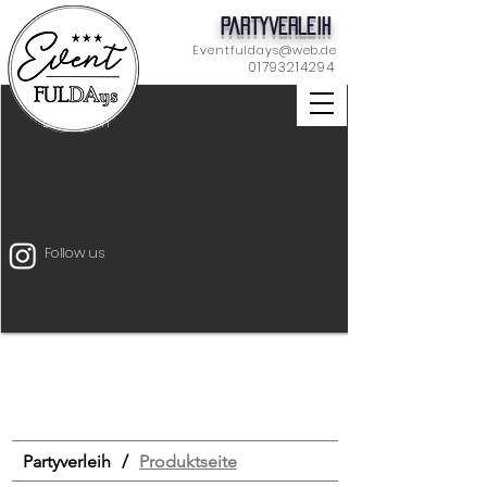
Partyverleih
Eventfuldays@web.de
01793214294
Dekoration
Follow us
Unterhaltung
Mietmöbel
Eventtechnik
START
Drinks & Food
Bar
Schilder
Tischdeko
Dekoration
Zeltverleih
Partyverleih
/
Produktseite