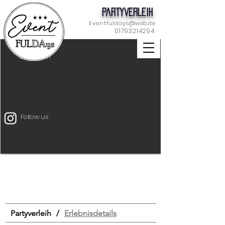
Partyverleih
Eventfuldays@web.de
01793214294
Dekoration
Follow us
Unterhaltung
Mietmöbel
Eventtechnik
START
Drinks & Food
Bar
Schilder
Tischdeko
Dekoration
Zeltverleih
Partyverleih
/
Erlebnisdetails