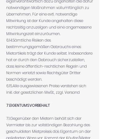
eigenverantwortlich dazu angehalten die dafür
notwendigen Maßnahmen vollumfänglich zu
übernehmen. Für eine evtl. notwendige
Mitwirkung ist der Kunde angehalten diese
rechtzeitig anzuzeigen und eine angemessene
Mitwirkungszeit einzuräumen.
6.14.Sämtliche Risiken des
bestimmungsgemäßen Gebrauchs eines
Mietartikels trägt der Kunde selbst. Insbesondere
hat er durch den Gebrauch sicherzustellen,
dass keine öffentlich-rechtlichen Regeln und
Normen verletzt sowie Rechtsgüter Dritter
beschädigt werden.
6.15.Alle ausgewiesenen Preise verstehen sich
inkl. der gesetzlichen MwSt., zzgl. Versand
7.EIGENTUMSVORBEHALT
7.1.Gegenüber den Mietern behält sich der
Vermieter bis zur vollständigen Bezahlung des
geschuldeten Mietpreises das Eigentum an der
gelieferten Ware vor. Kommt der Käufer/Mieter