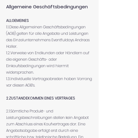
Allgemeine Geschäftsbedingungen
ALLGEMEINES
1.1.Diese Allgemeinen Geschäftsbedingungen
(AGB) gelten für alle Angebote und Leistungen
des Einzelunternehmens Eventfuldays Andreas
Haller.
1.2.Verweise von Endkunden oder Händlern auf
die eigenen Geschäfts- oder
Einkaufsbedingungen wird hiermit
widersprochen.
1.3.Individuelle Vertragsabreden haben Vorrang
vor diesen AGB’s.
2.ZUSTANDEKOMMEN EINES VERTRAGES
2.1.Sämtliche Produkt- und
Leistungsbeschreibungen stellen kein Angebot
zum Abschluss eines Kaufvertrages dar. Eine
Angebotsabgabe erfolgt erst durch eine
schriftliche bzw. telefonische Bestellung. Ein