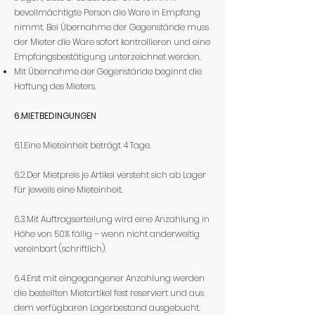
bevollmächtigte Person die Ware in Empfang
nimmt. Bei Übernahme der Gegenstände muss
der Mieter die Ware sofort kontrollieren und eine
Empfangsbestätigung unterzeichnet werden.
Mit Übernahme der Gegenstände beginnt die
Haftung des Mieters.
6.MIETBEDINGUNGEN
6.1.Eine Mieteinheit beträgt 4 Tage.
6.2.Der Mietpreis je Artikel versteht sich ab Lager
für jeweils eine Mieteinheit.
6.3.Mit Auftragserteilung wird eine Anzahlung in
Höhe von 50% fällig – wenn nicht anderweitig
vereinbart (schriftlich).
6.4.Erst mit eingegangener Anzahlung werden
die bestellten Mietartikel fest reserviert und aus
dem verfügbaren Lagerbestand ausgebucht.