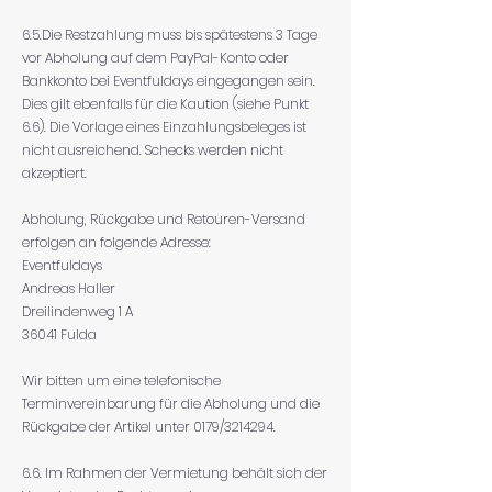
6.5.Die Restzahlung muss bis spätestens 3 Tage
vor Abholung auf dem PayPal-Konto oder
Bankkonto bei Eventfuldays eingegangen sein.
Dies gilt ebenfalls für die Kaution (siehe Punkt
6.6). Die Vorlage eines Einzahlungsbeleges ist
nicht ausreichend. Schecks werden nicht
akzeptiert.
Abholung, Rückgabe und Retouren-Versand
erfolgen an folgende Adresse:
Eventfuldays
Andreas Haller
Dreilindenweg 1 A
36041 Fulda
Wir bitten um eine telefonische
Terminvereinbarung für die Abholung und die
Rückgabe der Artikel unter 0179/3214294.
6.6. Im Rahmen der Vermietung behält sich der