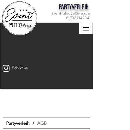
Partyverleih
Eventfuldays@web.de
01793214294
Dekoration
Follow us
Unterhaltung
Mietmöbel
Eventtechnik
START
Drinks & Food
Bar
Schilder
Tischdeko
Dekoration
Zeltverleih
Partyverleih
/
AGB