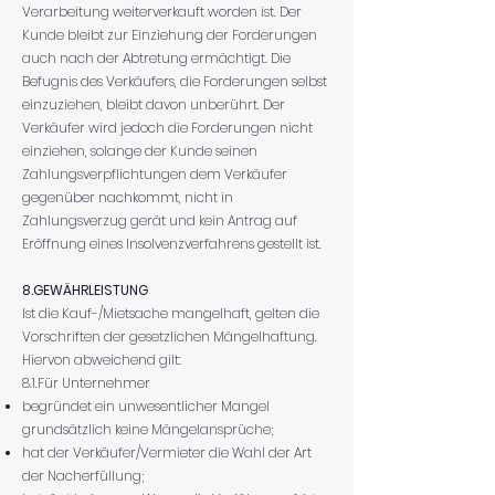
Verarbeitung weiterverkauft worden ist. Der
Kunde bleibt zur Einziehung der Forderungen
auch nach der Abtretung ermächtigt. Die
Befugnis des Verkäufers, die Forderungen selbst
einzuziehen, bleibt davon unberührt. Der
Verkäufer wird jedoch die Forderungen nicht
einziehen, solange der Kunde seinen
Zahlungsverpflichtungen dem Verkäufer
gegenüber nachkommt, nicht in
Zahlungsverzug gerät und kein Antrag auf
Eröffnung eines Insolvenzverfahrens gestellt ist.
8.GEWÄHRLEISTUNG
Ist die Kauf-/Mietsache mangelhaft, gelten die
Vorschriften der gesetzlichen Mängelhaftung.
Hiervon abweichend gilt:
8.1.Für Unternehmer
begründet ein unwesentlicher Mangel
grundsätzlich keine Mängelansprüche;
hat der Verkäufer/Vermieter die Wahl der Art
der Nacherfüllung;