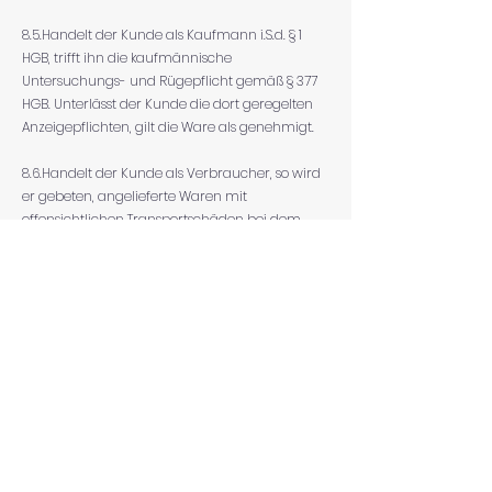
8.5.Handelt der Kunde als Kaufmann i.S.d. § 1
HGB, trifft ihn die kaufmännische
Untersuchungs- und Rügepflicht gemäß § 377
HGB. Unterlässt der Kunde die dort geregelten
Anzeigepflichten, gilt die Ware als genehmigt.
8.6.Handelt der Kunde als Verbraucher, so wird
er gebeten, angelieferte Waren mit
offensichtlichen Transportschäden bei dem
Zusteller zu reklamieren und den Verkäufer
hiervon in Kenntnis zu setzen. Kommt der
Kunde dem nicht nach, hat dies keinerlei
Auswirkungen auf seine gesetzlichen oder
vertraglichen Mängelansprüche.
8.7.Die Gewährleistung erstreckt sich nicht auf
den normalen Verschleiß oder die normale
Abnutzung.
9.DATENSCHUTZ