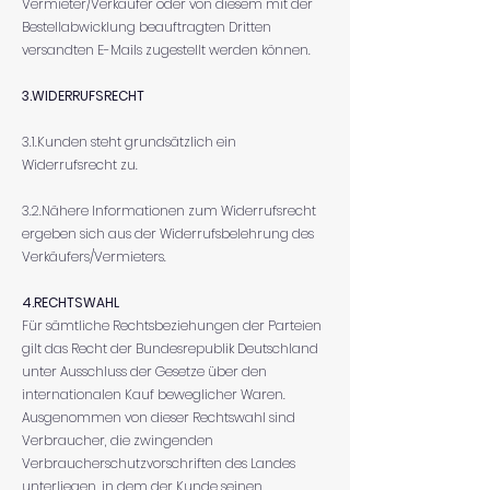
Vermieter/Verkäufer oder von diesem mit der
Bestellabwicklung beauftragten Dritten
versandten E-Mails zugestellt werden können.
3.WIDERRUFSRECHT
3.1.Kunden steht grundsätzlich ein
Widerrufsrecht zu.
3.2.Nähere Informationen zum Widerrufsrecht
ergeben sich aus der Widerrufsbelehrung des
Verkäufers/Vermieters.
4.RECHTSWAHL
Für sämtliche Rechtsbeziehungen der Parteien
gilt das Recht der Bundesrepublik Deutschland
unter Ausschluss der Gesetze über den
internationalen Kauf beweglicher Waren.
Ausgenommen von dieser Rechtswahl sind
Verbraucher, die zwingenden
Verbraucherschutzvorschriften des Landes
unterliegen, in dem der Kunde seinen