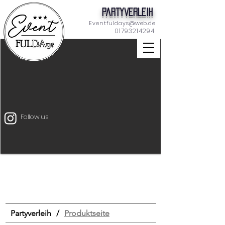
Partyverleih
Eventfuldays@web.de
01793214294
Dekoration
Follow us
Unterhaltung
Mietmöbel
Eventtechnik
START
Drinks & Food
Bar
Schilder
Tischdeko
Dekoration
Zeltverleih
Partyverleih
/
Produktseite