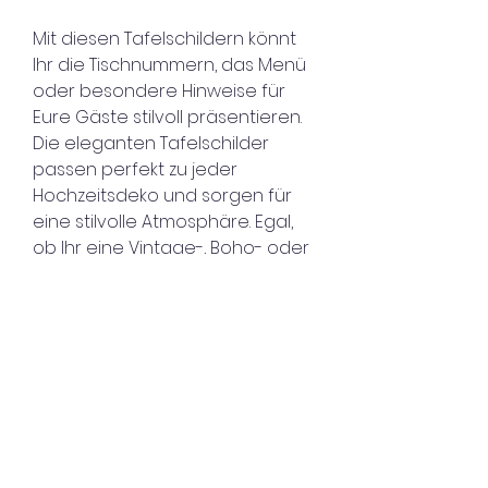
Mit diesen Tafelschildern könnt
Ihr die Tischnummern, das Menü
oder besondere Hinweise für
Eure Gäste stilvoll präsentieren.
Die eleganten Tafelschilder
passen perfekt zu jeder
Hochzeitsdeko und sorgen für
eine stilvolle Atmosphäre. Egal,
ob Ihr eine Vintage-, Boho- oder
klassische Hochzeit plant, diese
Tafelschilder sind vielseitig
einsetzbar und verleihen Eurer
Feier den letzten Schliff. Mietet
die Hochzeit Tafelschilder für
Euren großen Tag und sorgt für
eine ansprechende
Präsentation Eurer
Hochzeitstafel.