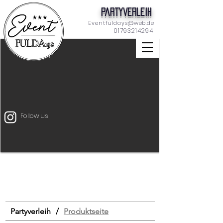
Partyverleih
Eventfuldays@web.de
01793214294
Dekoration
Follow us
Unterhaltung
Mietmöbel
Eventtechnik
START
Drinks & Food
Bar
Schilder
Tischdeko
Dekoration
Zeltverleih
Partyverleih
/
Produktseite